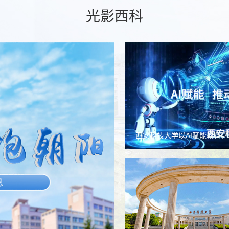
光影西科
西安科技大学以AI赋能教育
过程，让“教”与“学”全面焕
未来