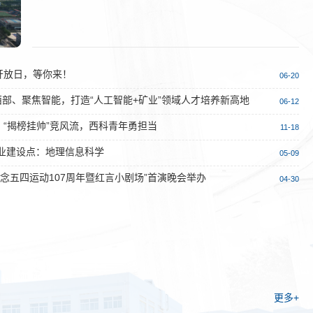
开放日，等你来！
06-20
西部、聚焦智能，打造“人工智能+矿业”领域人才培养新高地
06-12
”】“揭榜挂帅”竞风流，西科青年勇担当
11-18
业建设点：地理信息科学
05-09
念五四运动107周年暨红言小剧场”首演晚会举办
04-30
更多+