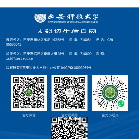
雁塔校区：西安市碑林区雁塔中路58号
邮 编：710054
电 话：029-
85583041
临潼校区：西安市临潼区秦唐大道48号
邮 编：710600
邮 箱：
zsb@xust.edu.cn
版权所有©西安科技大学招生办公室 陕ICP备10002064号
官方微信
官方视频号
官方小程序