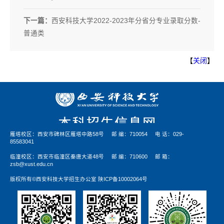
下一篇：
西安科技大学2022-2023年分省分专业录取分数-
普通类
【
关闭
】
雁塔校区：西安市碑林区雁塔中路58号
邮 编：710054
电 话：029-
85583041
临潼校区：西安市临潼区秦唐大道48号
邮 编：710600
邮 箱：
zsb@xust.edu.cn
版权所有©西安科技大学招生办公室 陕ICP备10002064号