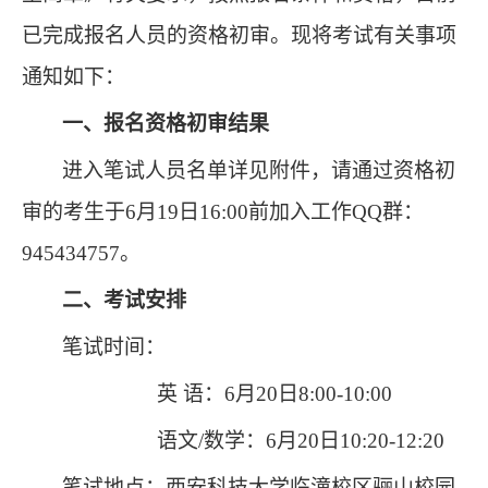
已完成报名人员的资格初审。现将考试有关事项
通知如下：
一、报名资格初审结果
进入笔试人员名单详见附件
，请通过资格初
审的考生于
6月19日16:00前加入工作QQ群：
945434757。
二、考试安排
笔试时间：
英
语：
6月20日8:00-10:00
语文
/数学：6月20日
10
:
2
0-1
2
:
2
0
笔试
地点：西安科技大学临潼校区骊山校园